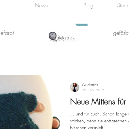
News
Blog
Stric
efärbt
gefärbt
Quickstrick
12. Feb. 2012
Neue Mittens für 
... und für Euch. Schon lange wollte ich mir ein paar Veylas
stricken, denn sie entsprechen
bisschen verspielt...