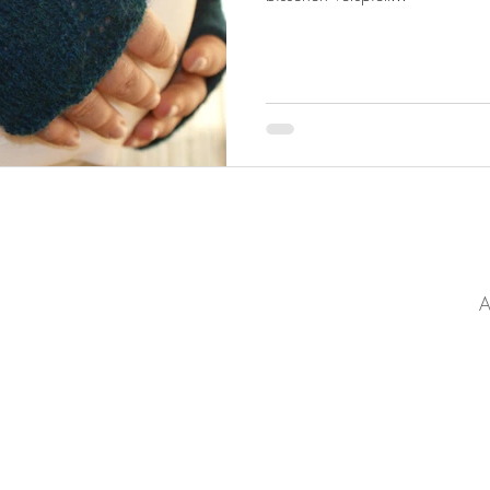
KATEGORIEN
Blog
Strickanleitungen
L
Häkelanleitungen
I
K
about me
o