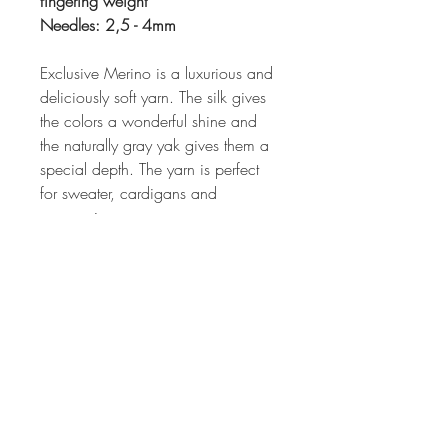
fingering weight
Needles: 2,5 - 4mm
Exclusive Merino is a luxurious and
deliciously soft yarn. The silk gives
the colors a wonderful shine and
the naturally gray yak gives them a
special depth. The yarn is perfect
for sweater, cardigans and
accessoires.
The wool is mulesing free.
Please note the care instructions.
Pflegehinweis / Care Instruction
Die Pure Merino ist bei 30° im
Wollwaschprogramm (ohne