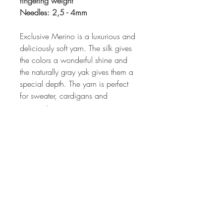
fingering weight
Needles: 2,5 - 4mm
Exclusive Merino is a luxurious and
deliciously soft yarn. The silk gives
the colors a wonderful shine and
the naturally gray yak gives them a
special depth. The yarn is perfect
for sweater, cardigans and
accessoires.
The wool is mulesing free.
Please note the care instructions.
Pflegehinweis / Care Instruction
Die Pure Merino ist bei 30° im
Wollwaschprogramm (ohne