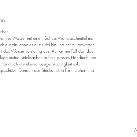
ion
schen.
uwarmes Wasser mit einem Schuss Wollwaschmittel ins
k gut ein- ohne es allzu viel hin und her zu bewegen
kt das Wasser vorsichtig aus. Auf keinen Fall darf das
lege meine Stricksachen auf ein grosses Handtuch und
s Handtuch die überschüssige Feuchtigkeit sofort
geschützt. Danach das Strickstück in Form ziehen und
KATEGORIEN
Blog