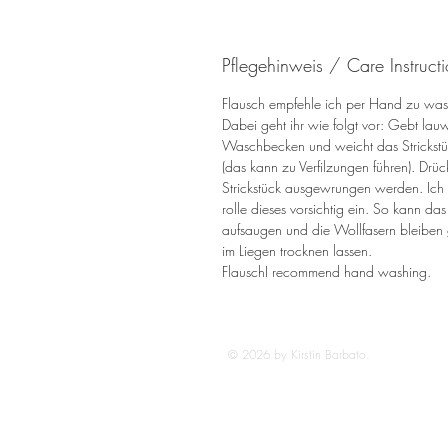
Pflegehinweis / Care Instruct
Flausch empfehle ich per Hand zu wa
Dabei geht ihr wie folgt vor: Gebt la
Waschbecken und weicht das Strickstüc
(das kann zu Verfilzungen führen). Drüc
Strickstück ausgewrungen werden. Ich 
rolle dieses vorsichtig ein. So kann da
aufsaugen und die Wollfasern bleiben 
im Liegen trocknen lassen.
FlauschI recommend hand washing.
© 2026 by Kirstin Barbato.