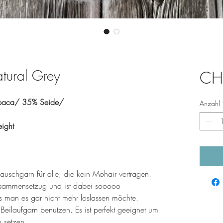
atural Grey
CH
paca/ 35% Seide/
Anzahl
ight
Flauschgarn für alle, die kein Mohair vertragen.
Zusammensetzug und ist dabei sooooo
s man es gar nicht mehr loslassen möchte.
 Beilaufgarn benutzen. Es ist perfekt geeignet um
 setzen.