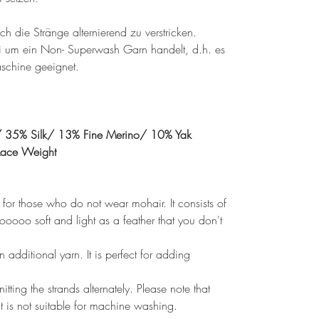
ch die Stränge alternierend zu verstricken.
bei um ein Non- Superwash Garn handelt, d.h. es
aschine geeignet.
 35% Silk/ 13% Fine Merino/ 10% Yak
Lace Weight
n for those who do not wear mohair. It consists of
oooo soft and light as a feather that you don't
n additional yarn. It is perfect for adding
tting the strands alternately. Please note that
it is not suitable for machine washing.