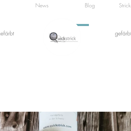
News
Blog
Stric
efärbt
gefärbt