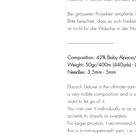
Bei grösseren Projekten empfehle i
Bitte beachtet, dass es sich hier
ist nicht für die Wäsche in der M
---------------------------------------------------
Composition: 42% Baby Alpaca/
Weight: 50gr/400m (440yds) - 
Needles: 3,5mm - 5mm
Flausch Deluxe is the ultimate yar
a very noble composition and is so
want to let go of it.
You can use it individually or as a
accents to shawls or sweaters.
For larger projects, I recommend kni
this is a non-superwash yarn, i.e. 