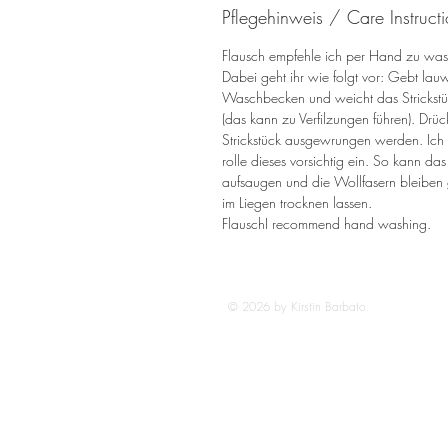
Pflegehinweis / Care Instruct
Flausch empfehle ich per Hand zu wa
Dabei geht ihr wie folgt vor: Gebt la
Waschbecken und weicht das Strickstüc
(das kann zu Verfilzungen führen). Drüc
Strickstück ausgewrungen werden. Ich 
rolle dieses vorsichtig ein. So kann da
aufsaugen und die Wollfasern bleiben 
im Liegen trocknen lassen.
FlauschI recommend hand washing.
© 2026 by Kirstin Barbato.