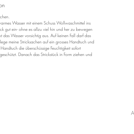
ion
schen.
uwarmes Wasser mit einem Schuss Wollwaschmittel ins
k gut ein- ohne es allzu viel hin und her zu bewegen
kt das Wasser vorsichtig aus. Auf keinen Fall darf das
lege meine Stricksachen auf ein grosses Handtuch und
s Handtuch die überschüssige Feuchtigkeit sofort
geschützt. Danach das Strickstück in Form ziehen und
KATEGORIEN
Blog
Strickanleitungen
L
Häkelanleitungen
I