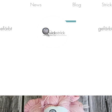
News
Blog
Stric
efärbt
gefärbt