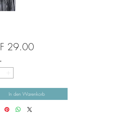
Preis
F 29.00
*
In den Warenkorb