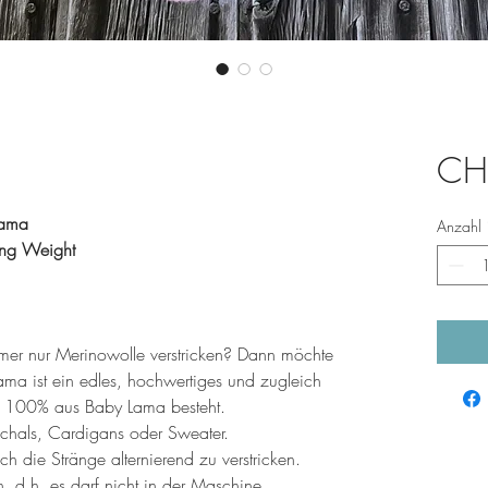
CH
Lama
Anzahl
ing Weight
mmer nur Merinowolle verstricken? Dann möchte
ma ist ein edles, hochwertiges und zugleich
u 100% aus Baby Lama besteht.
, Schals, Cardigans oder Sweater.
ch die Stränge alternierend zu verstricken.
 d.h. es darf nicht in der Maschine