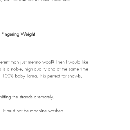
Fingering Weight
erent than just merino wool? Then I would like
s a noble, high-quality and at the same time
f 100% baby llama. It is perfect for shawls,
tting the strands alternately.
e. it must not be machine washed.