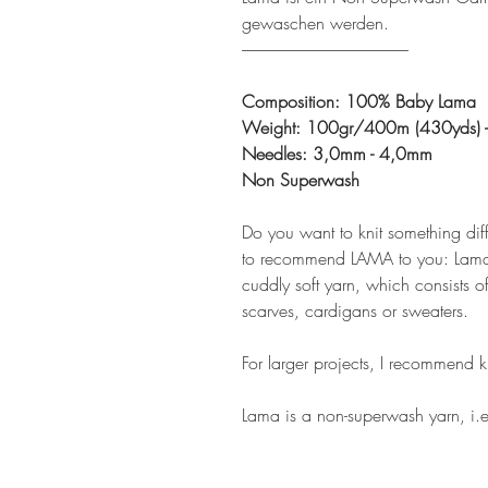
gewaschen werden.
---------------------------------------------------
Composition: 100% Baby Lama
Weight: 100gr/400m (430yds) - 
Needles: 3,0mm - 4,0mm
Non Superwash
Do you want to knit something diff
to recommend LAMA to you: Lama i
cuddly soft yarn, which consists o
scarves, cardigans or sweaters.
For larger projects, I recommend kni
Lama is a non-superwash yarn, i.