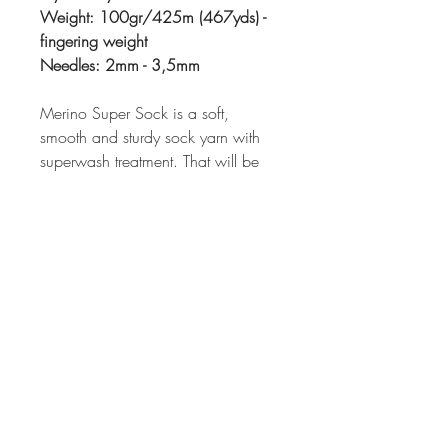
Weight: 100gr/425m (467yds) -
fingering weight
Needles: 2mm - 3,5mm
Merino Super Sock is a soft,
smooth and sturdy sock yarn with
superwash treatment. That will be
equally great for socks, garments
and accessories.
The wool is mulesing free.
Please note the care instructions.
Pflegehinweis / Care Instruction
Die Super Sock Merino ist bei 30° im
Wollwaschprogramm (ohne
Weichspüler) in der Maschine waschbar.
Ich empfehle jedoch die Wolle generell
© 2026 by Kirstin Barbato.
per Hand zu waschen.