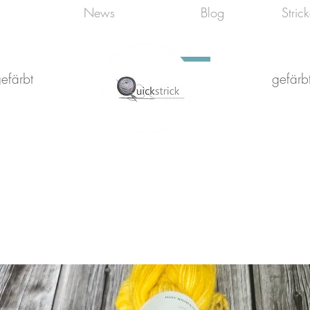
News
Blog
Stric
efärbt
gefärbt