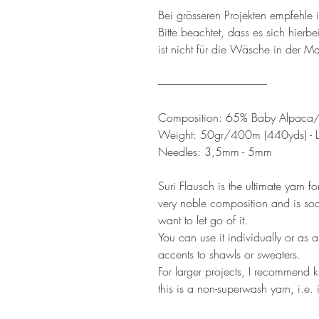
Bei grösseren Projekten empfehle i
Bitte beachtet, dass es sich hier
ist nicht für die Wäsche in der M
---------------------------------------------------
Composition: 65% Baby Alpaca/
Weight: 50gr/400m (440yds) - 
Needles: 3,5mm - 5mm
Suri Flausch is the ultimate yarn f
very noble composition and is sooo
want to let go of it.
You can use it individually or as a
accents to shawls or sweaters.
For larger projects, I recommend kni
this is a non-superwash yarn, i.e. 