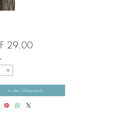
Preis
F 29.00
*
In den Warenkorb