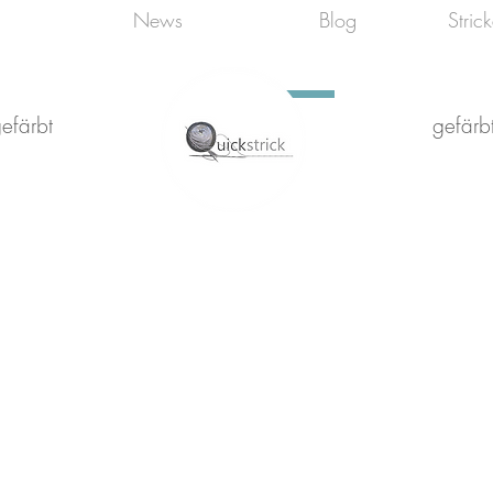
News
Blog
Stric
efärbt
gefärbt