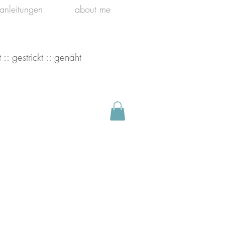
kanleitungen
about me
 :: gestrickt :: genäht