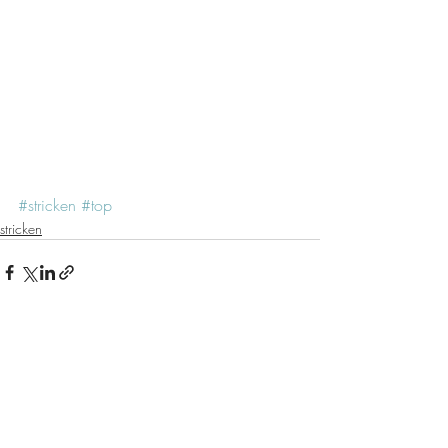
#stricken
#top
stricken
Aktuelle Beiträge
Alle ansehen