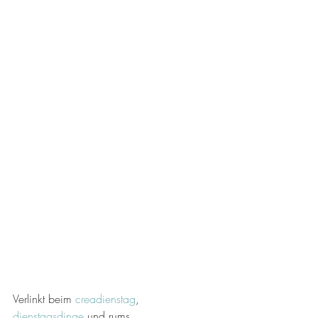
Verlinkt beim 
creadienstag
, 
dienstagsdinge 
und rums. 