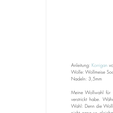
Anleitung: 
Korrigan 
vo
Wolle: Wollmeise Soc
Nadeln: 3,5mm
Meine Wollwahl für K
verstrickt habe. Wäh
Wahl: Denn die Woll
nicht ganz so gleichm