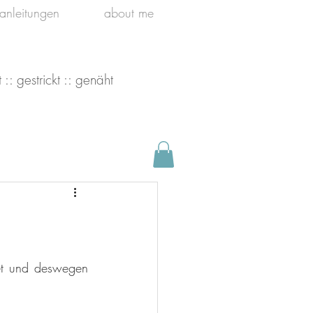
kanleitungen
about me
 :: gestrickt :: genäht
t und deswegen 