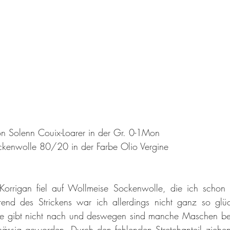
n Solenn Couix-Loarer in der Gr. 0-1Mon
kenwolle 80/20 in der Farbe Olio Vergine
orrigan fiel auf Wollmeise Sockenwolle, die ich schon 
rend des Strickens war ich allerdings nicht ganz so glück
e gibt nicht nach und deswegen sind manche Maschen bei
ässig geworden. Durch den fehlenden Stretchanteil ziehen 